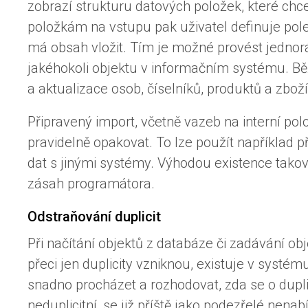
zobrazí strukturu datových položek, které ch
položkám na vstupu pak uživatel definuje pol
má obsah vložit. Tím je možné provést jednor
jakéhokoli objektu v informačním systému. Bě
a aktualizace osob, číselníků, produktů a zboží
Připravený import, včetně vazeb na interní pol
pravidelně opakovat. To lze použít například př
dat s jinými systémy. Výhodou existence takov
zásah programátora.
Odstraňování duplicit
Při načítání objektů z databáze či zadávání ob
přeci jen duplicity vzniknou, existuje v systém
snadno procházet a rozhodovat, zda se o duplic
neduplicitní, se již příště jako podezřelé nenabí